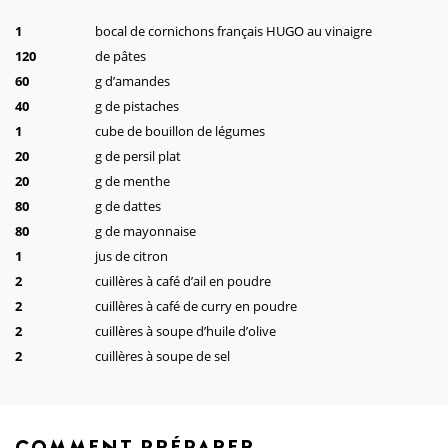
1
bocal de cornichons français HUGO au vinaigre
120
de pâtes
60
g d’amandes
40
g de pistaches
1
cube de bouillon de légumes
20
g de persil plat
20
g de menthe
80
g de dattes
80
g de mayonnaise
1
jus de citron
2
cuillères à café d’ail en poudre
2
cuillères à café de curry en poudre
2
cuillères à soupe d’huile d’olive
2
cuillères à soupe de sel