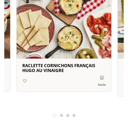
RACLETTE CORNICHONS FRANÇAIS
G
HUGO AU VINAIGRE
R
H
cile
facile