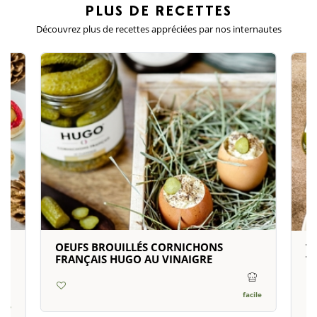
PLUS DE
RECETTES
Découvrez plus de recettes appréciées
par nos internautes
NÉ
OEUFS BROUILLÉS CORNICHONS
T
FRANÇAIS HUGO AU VINAIGRE
T
F
facile
cile