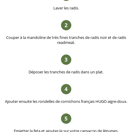
Laver les radis.
2
Couper à la mandoline de très fines tranches de radis noir et de radis
readmeat.
3
Déposer les tranches de radis dans un plat.
4
Ajouter ensuite les rondelles de cornichons français HUGO aigre-doux.
5
Emietter la feta et ajouter-la sur votre carpaccio de légumes.